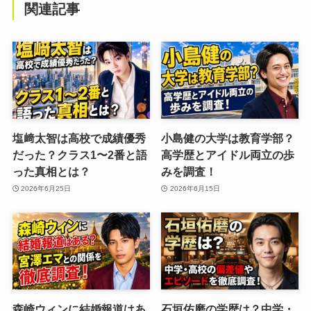
関連記事
塩﨑太智は高校で成績優秀
小島健の大学は教育学部？
だった？クラス1〜2番と語
高学歴とアイドル両立の歩
った真相とは？
みを調査！
2026年6月25日
2026年6月15日
森崎ウィンに結婚報道はあ
石垣佑磨の学歴は？中学・