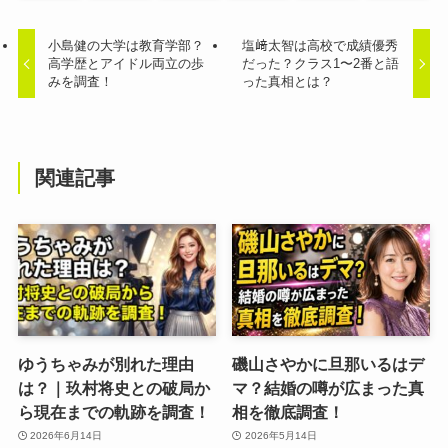
小島健の大学は教育学部？
塩﨑太智は高校で成績優秀
高学歴とアイドル両立の歩
だった？クラス1〜2番と語
みを調査！
った真相とは？
関連記事
ゆうちゃみが別れた理由
磯山さやかに旦那いるはデ
は？｜玖村将史との破局か
マ？結婚の噂が広まった真
ら現在までの軌跡を調査！
相を徹底調査！
2026年6月14日
2026年5月14日